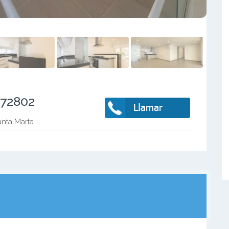
572802
anta Marta