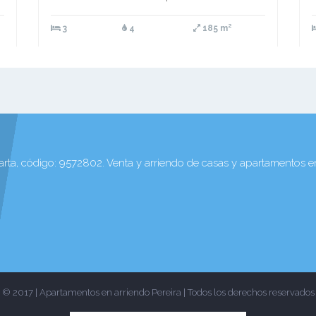
3
4
185 m²
rta, código: 9572802. Venta y arriendo de casas y apartamentos e
© 2017 | Apartamentos en arriendo Pereira | Todos los derechos reservados