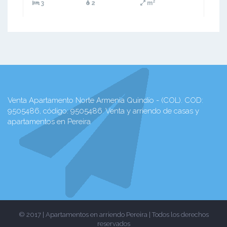
3
2
m²
Venta Apartamento Norte Armenia Quindío - (COL). COD:
9505486, código: 9505486. Venta y arriendo de casas y
apartamentos en Pereira
© 2017 | Apartamentos en arriendo Pereira | Todos los derechos
reservados