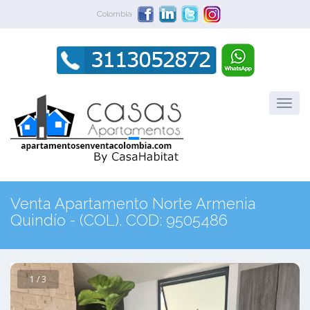
Colombia
Venta Apartamento Norte Armenia
Quindío - (COL). COD: 9505486
1 / 3