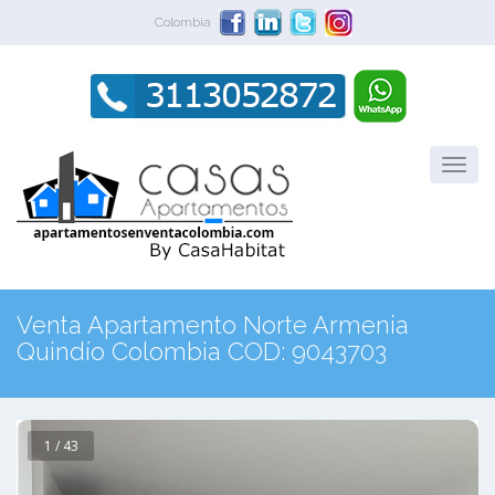
Colombia
Venta Apartamento Norte Armenia
Quindío Colombia COD: 9043703
1 / 43