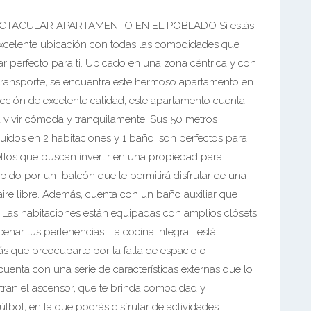
CTACULAR APARTAMENTO EN EL POBLADO Si estás
excelente ubicación con todas las comodidades que
ar perfecto para ti. Ubicado en una zona céntrica y con
e transporte, se encuentra este hermoso apartamento en
cción de excelente calidad, este apartamento cuenta
 vivir cómoda y tranquilamente. Sus 50 metros
buidos en 2 habitaciones y 1 baño, son perfectos para
ellos que buscan invertir en una propiedad para
cibido por un balcón que te permitirá disfrutar de una
ire libre. Además, cuenta con un baño auxiliar que
. Las habitaciones están equipadas con amplios clósets
cenar tus pertenencias. La cocina integral está
s que preocuparte por la falta de espacio o
enta con una serie de características externas que lo
ntran el ascensor, que te brinda comodidad y
útbol, en la que podrás disfrutar de actividades