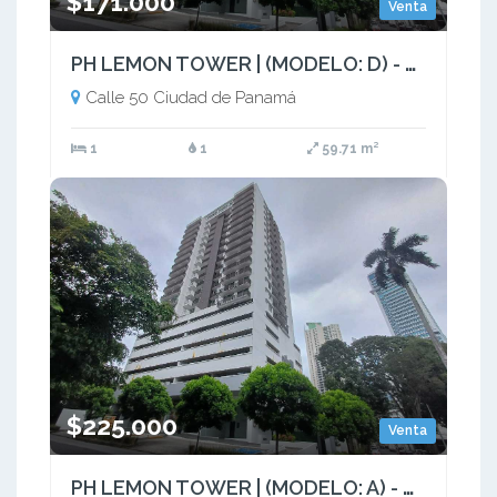
$171.000
Venta
PH LEMON TOWER | (MODELO: D) - RM.P
Calle 50 Ciudad de Panamá
1
1
59.71 m²
$225.000
Venta
PH LEMON TOWER | (MODELO: A) - RM.P