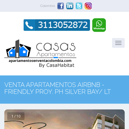
Colombia
VENTA APARTAMENTOS AIRBNB -
FRIENDLY PROY. PH SILVER BAY/ LT
1 / 10