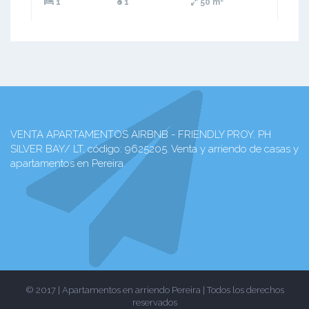
1
1
50 m²
VENTA APARTAMENTOS AIRBNB - FRIENDLY PROY. PH
SILVER BAY/ LT, código: 9625205. Venta y arriendo de casas y
apartamentos en Pereira
© 2017 | Apartamentos en arriendo Pereira | Todos los derechos
reservados