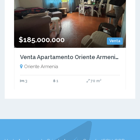
$185.000.000
Venta
Venta Apartamento Oriente Armenia. Quindio (COL) COD: 9446112
Oriente Armenia
3
1
70 m²