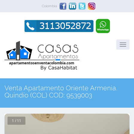
Colombia
Venta Apartamento Oriente Armenia.
Quindío (COL) COD: 9539003
1 / 11