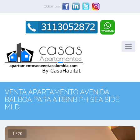
Colombia
VENTA APARTAMENTO AVENIDA
BALBOA PARA AIRBNB PH SEA SIDE
MLD
1 / 20