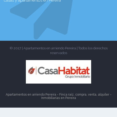
casas y apartamentos en Pereira
© 2017 | Apartamentos en arriendo Pereira | Todos los derechos
reservados
Apartamentos en arriendo Pereira - Finca raíz, compra, venta, alquiler -
Inmobiliarias en
Pereira