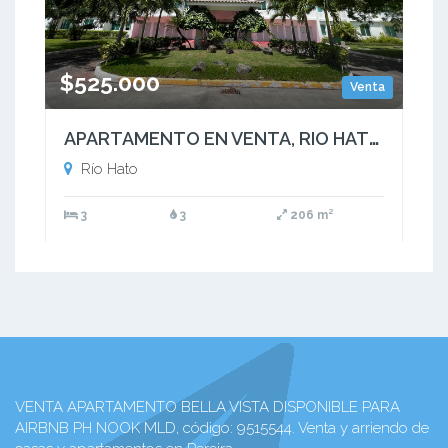
$525.000
Venta
APARTAMENTO EN VENTA, RIO HATO, PANAMA | PH BIJAO (B) - RM
Río Hato
3
3
206 m²
VENTA APARTAMENTO BELLA VISTA DISPONIBLE PARA
AIRBNB PH NOOK MLD, código: 9515544. Venta y arriendo de