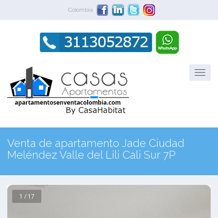
Colombia
Venta de apartamento Jade Ciudad
Meléndez Valle del Lili Cali Sur 7P
1 / 17