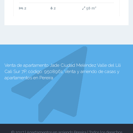
2
2
56 m²
Venta de apartamento Jade Ciudad Meléndez Valle del Lili
Cali Sur 7P, código: 9508961. Venta y arriendo de casas y
apartamentos en Pereira
© 2017 | Apartamentos en arriendo Pereira | Todos los derechos