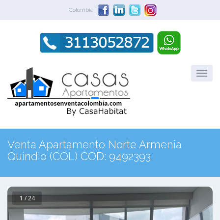
Colombia
Venta Apartamento Norte Armenia
Quindio (COL) COD: 9492393
1 / 24