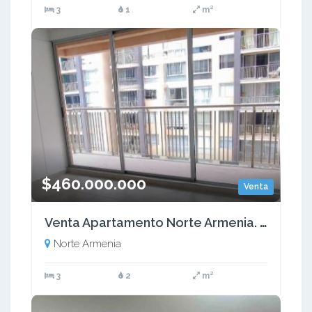
3
1
m²
$460.000.000
Venta
Venta Apartamento Norte Armenia. Quindío - (COL) COD: 9524356
Norte Armenia
3
2
m²