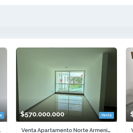
$570.000.000
a
Venta
 COD: 9043703
Venta Apartamento Norte Armenia Quindio (COL) COD: 7897963