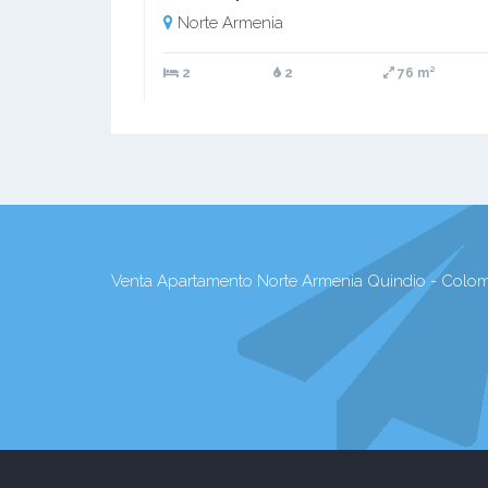
Norte Armenia
2
2
76 m²
Venta Apartamento Norte Armenia Quindio - Colom