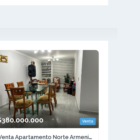
$380.000.000
Venta
Venta Apartamento Norte Armenia, Quindio - Colombia COD: 8975617