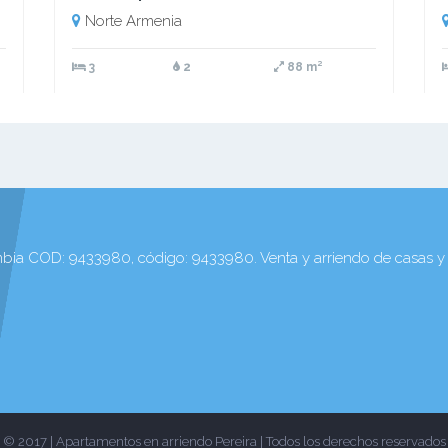
Norte Armenia
3
2
88 m²
bia COD: 9433980, código: 9433980. Venta y arriendo de casas y 
© 2017 | Apartamentos en arriendo Pereira | Todos los derechos reservados