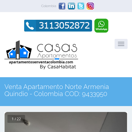
Colombia
Venta Apartamento Norte Armenia
Quindio - Colombia COD: 9433950
1 / 22