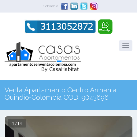
Colombia
Venta Apartamento Centro Armenia.
Quindio-Colombia COD: 9043696
1 / 14