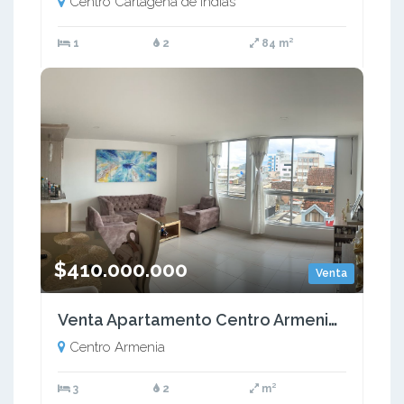
Centro Cartagena de Indias
1
2
84 m²
$410.000.000
Venta
Venta Apartamento Centro Armenia Quindio COD:9343852
Centro Armenia
3
2
m²