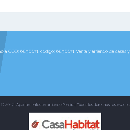
bia COD: 6896671, código: 6896671. Venta y arriendo de casas y
© 2017 | Apartamentos en arriendo Pereira | Todos los derechos reservados