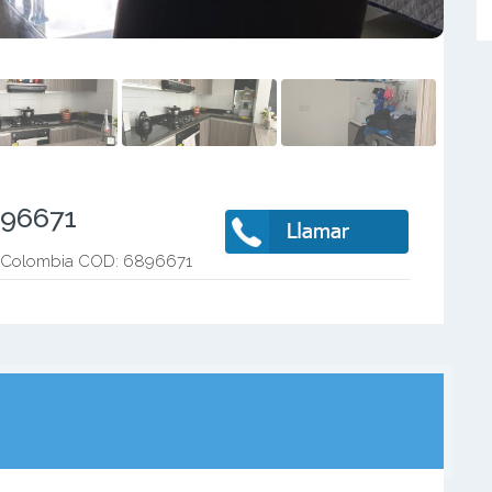
896671
 - Colombia COD: 6896671