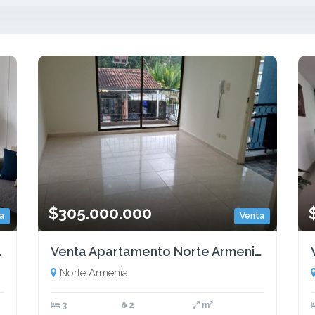
$305.000.000
a
Venta
 COD: 6896671
Venta Apartamento Norte Armenia Quindio Colombia COD: 9530163
Norte Armenia
3
2
m²