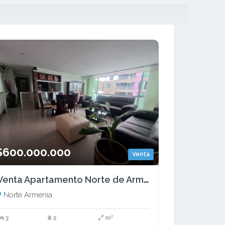
$600.000.000
Venta
Venta Apartamento Norte de Armenia, Quindio-Colombia COD: 9505372
Norte Armenia
3
2
m²